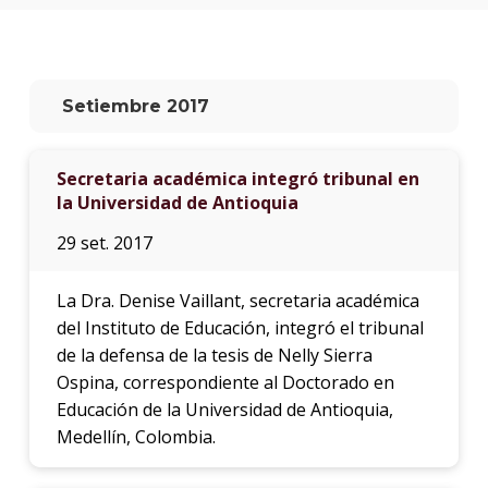
anter
Testi
El
Setiembre 2017
instit
en
los
Secretaria académica integró tribunal en
medio
la Universidad de Antioquia
Blog
29 set. 2017
de
educa
y
La Dra. Denise Vaillant, secretaria académica
conoc
del Instituto de Educación, integró el tribunal
de la defensa de la tesis de Nelly Sierra
Ospina, correspondiente al Doctorado en
Educación de la Universidad de Antioquia,
Medellín, Colombia.