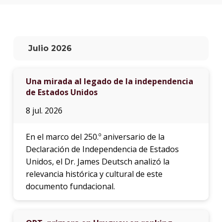
anter
Testi
El
Julio 2026
instit
en
los
Una mirada al legado de la independencia
medio
de Estados Unidos
Blog
8 jul. 2026
de
educa
y
En el marco del 250.º aniversario de la
conoc
Declaración de Independencia de Estados
Unidos, el Dr. James Deutsch analizó la
relevancia histórica y cultural de este
documento fundacional.