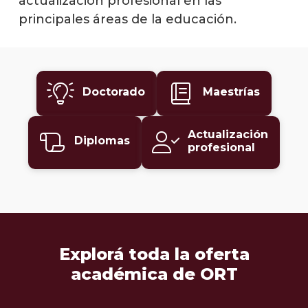
actualización profesional en las
principales áreas de la educación.
Maest
Diplo
Actua
Doctorado
Maestrías
profe
Toda
Actualización
Diplomas
la
profesional
ofert
acadé
Explorá toda la oferta
académica de ORT