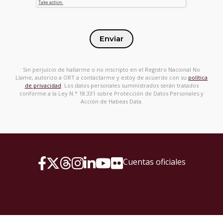
Enviar
Sin perjuicio de hallarme o no inscripto en el Registro Nacional No
Llame, autorizo a ORT a contactarme y estoy de acuerdo con su
política
de privacidad
. Los datos personales suministrados serán tratados
conforme a la Ley N.° 18.331 sobre Protección de Datos Personales y
Acción de Habeas Data.
Cuentas oficiales