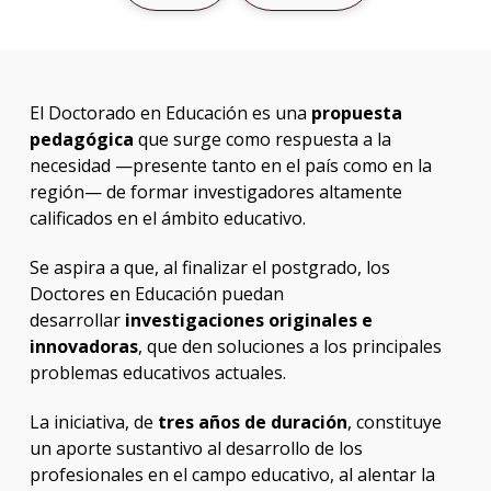
Plan
de
estud
El Doctorado en Educación es una
propuesta
pedagógica
que surge como respuesta a la
Doce
necesidad —presente tanto en el país como en la
región— de formar investigadores altamente
Qué
hace
calificados en el ámbito educativo.
los
gradu
Se aspira a que, al finalizar el postgrado, los
Doctores en Educación puedan
Defen
desarrollar
investigaciones originales e
y
innovadoras
, que den soluciones a los principales
tesis
docto
problemas educativos actuales.
Por
La iniciativa, de
tres años de duración
, constituye
qué
un aporte sustantivo al desarrollo de los
estud
profesionales en el campo educativo, al alentar la
un