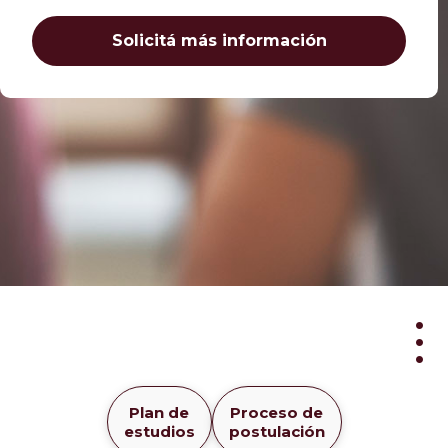
Solicitá más información
Doc
Plan de
Proceso de
en
estudios
postulación
Educ