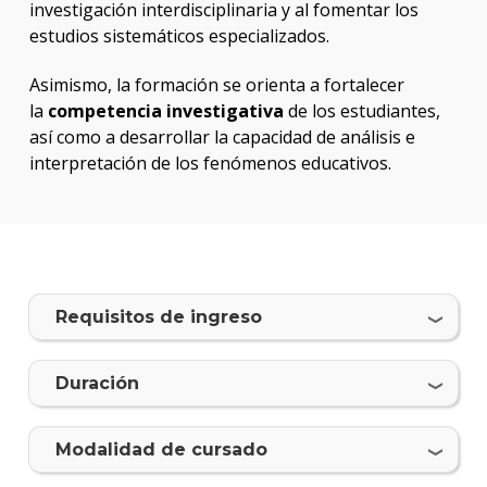
Docto
investigación interdisciplinaria y al fomentar los
en
estudios sistemáticos especializados.
Educa
Asimismo, la formación se orienta a fortalecer
Más
la
competencia investigativa
de los estudiantes,
infor
así como a desarrollar la capacidad de análisis e
interpretación de los fenómenos educativos.
Proce
de
postu
Solici
más
infor
Requisitos de ingreso
Duración
Modalidad de cursado