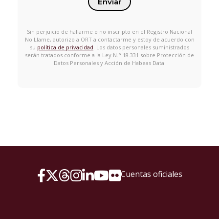
Enviar
Sin perjuicio de hallarme o no inscripto en el Registro Nacional
No Llame, autorizo a ORT a contactarme y estoy de acuerdo con
su
política de privacidad
. Los datos personales suministrados
serán tratados conforme a la Ley N.° 18.331 sobre Protección de
Datos Personales y Acción de Habeas Data.
Cuentas oficiales