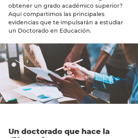
Qué
obtener un grado académico superior?
hace
Aquí compartimos las principales
los
gradu
evidencias que te impulsarán a estudiar
un Doctorado en Educación.
Defen
y
tesis
docto
Por
qué
estud
un
Docto
en
Educa
Más
infor
Un doctorado que hace la
Proce