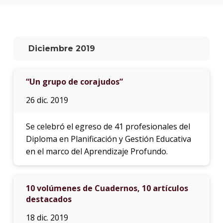
anter
Testi
El
Diciembre 2019
instit
en
los
“Un grupo de corajudos”
medio
26 dic. 2019
Blog
de
educa
Se celebró el egreso de 41 profesionales del
y
Diploma en Planificación y Gestión Educativa
conoc
en el marco del Aprendizaje Profundo.
10 volúmenes de Cuadernos, 10 artículos
destacados
18 dic. 2019