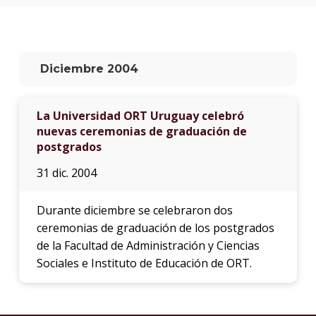
anter
Testi
El
Diciembre 2004
instit
en
los
La Universidad ORT Uruguay celebró
medio
nuevas ceremonias de graduación de
postgrados
Blog
de
31 dic. 2004
educa
y
conoc
Durante diciembre se celebraron dos
ceremonias de graduación de los postgrados
de la Facultad de Administración y Ciencias
Sociales e Instituto de Educación de ORT.