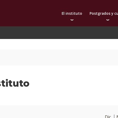
El instituto
Postgrados y c
Autoridades
Doctorado
Bec
Docentes
Maestrías
De
Qué nos distingue
Diplomas
Investigación
Actualización prof
Publicaciones
Toda la oferta aca
Internacionalización
Extensión
tituto
Dic