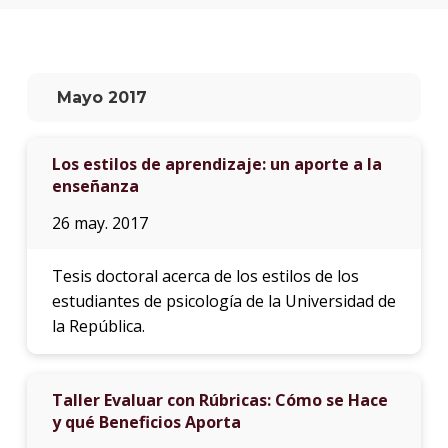
anter
Testi
El
Mayo 2017
instit
en
los
Los estilos de aprendizaje: un aporte a la
medio
enseñanza
Blog
26 may. 2017
de
educa
y
Tesis doctoral acerca de los estilos de los
conoc
estudiantes de psicología de la Universidad de
la República.
Taller Evaluar con Rúbricas: Cómo se Hace
y qué Beneficios Aporta