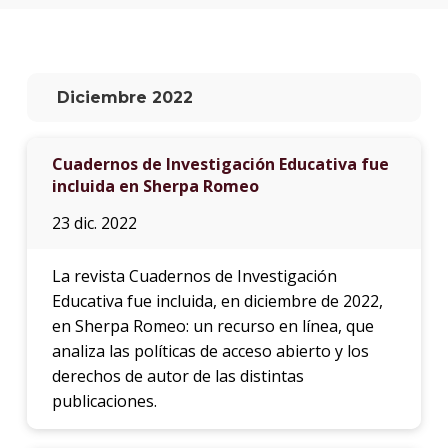
anter
Testi
El
Diciembre 2022
instit
en
los
Cuadernos de Investigación Educativa fue
medio
incluida en Sherpa Romeo
Blog
23 dic. 2022
de
educa
y
La revista Cuadernos de Investigación
conoc
Educativa fue incluida, en diciembre de 2022,
en Sherpa Romeo: un recurso en línea, que
analiza las políticas de acceso abierto y los
derechos de autor de las distintas
publicaciones.