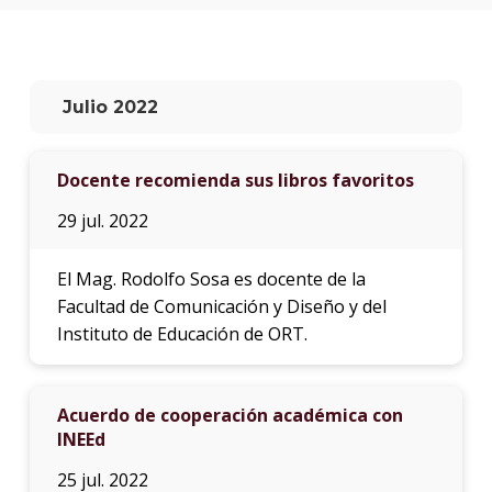
anter
Testi
El
Julio 2022
instit
en
los
Docente recomienda sus libros favoritos
medio
29 jul. 2022
Blog
de
educa
El Mag. Rodolfo Sosa es docente de la
y
Facultad de Comunicación y Diseño y del
conoc
Instituto de Educación de ORT.
Acuerdo de cooperación académica con
INEEd
25 jul. 2022