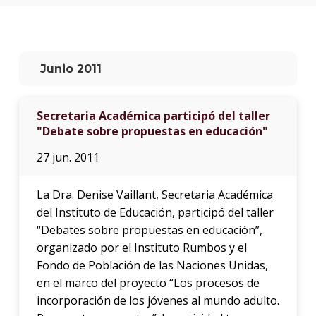
anter
Testi
El
Junio 2011
instit
en
los
Secretaria Académica participó del taller
medio
"Debate sobre propuestas en educación"
Blog
27 jun. 2011
de
educa
y
La Dra. Denise Vaillant, Secretaria Académica
conoc
del Instituto de Educación, participó del taller
“Debates sobre propuestas en educación”,
organizado por el Instituto Rumbos y el
Fondo de Población de las Naciones Unidas,
en el marco del proyecto “Los procesos de
incorporación de los jóvenes al mundo adulto.