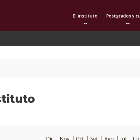
El instituto
Postgrados y c
Autoridades
Doctorado
Bec
Docentes
Maestrías
De
Qué nos distingue
Diplomas
Investigación
Actualización prof
Publicaciones
Toda la oferta aca
Internacionalización
Extensión
tituto
Dic
Nov
Oct
Set
Ago
Jul
Ju