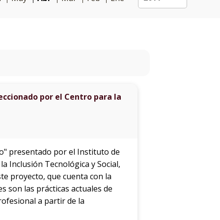
Próximos
eventos
Eventos
anteriores
Testimonios
eccionado por el Centro para la
El
instituto
en
los
eo" presentado por el Instituto de
medios
a Inclusión Tecnológica y Social,
ste proyecto, que cuenta con la
Blog
s son las prácticas actuales de
de
fesional a partir de la
educación
y