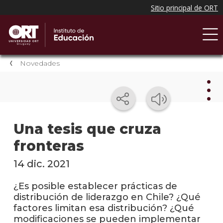
Novedades
Nov
Una tesis que cruza
fronteras
Nove
del
instit
14 dic. 2021
Próxi
¿Es posible establecer prácticas de
event
distribución de liderazgo en Chile? ¿Qué
factores limitan esa distribución? ¿Qué
Event
modificaciones se pueden implementar