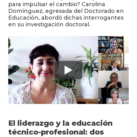
anter
para impulsar el cambio? Carolina
Domínguez, egresada del Doctorado en
Testi
Educación, abordó dichas interrogantes
en su investigación doctoral.
El
instit
en
los
medio
Blog
de
educa
y
conoc
El liderazgo y la educación
técnico-profesional: dos