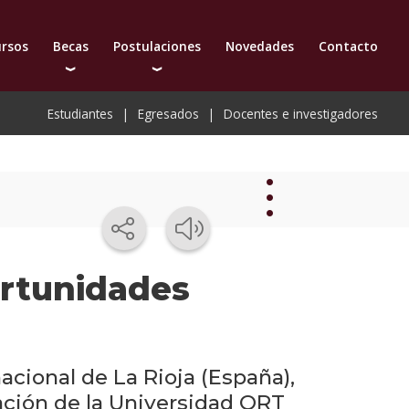
ursos
Becas
Postulaciones
Novedades
Contacto
as para estudiar postgrados
Cómo postularte a un postgrado
Estudiantes
Egresados
Docentes e investigadores
scuentos
Cómo inscribirte a un curso de actualización
esional
démica
Novedades
ortunidades
Novedades
del
instituto
acional de La Rioja (España),
ación de la Universidad ORT