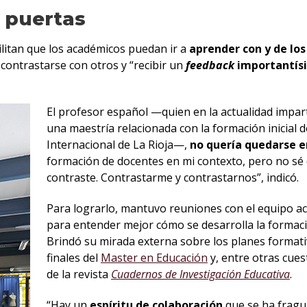
s puertas
ilitan que los académicos puedan ir a
aprender con y de los
e contrastarse con otros y “recibir un
feedback
importantísi
El profesor español —quien en la actualidad impar
una maestría relacionada con la formación inicial d
Internacional de La Rioja—,
no quería quedarse e
formación de docentes en mi contexto, pero no sé 
contraste. Contrastarme y contrastarnos”, indicó.
Para lograrlo, mantuvo reuniones con el equipo ac
para entender mejor cómo se desarrolla la formaci
Brindó su mirada externa sobre los planes formativ
finales del
Master en Educación
y, entre otras cues
de la revista
Cuadernos de Investigación Educativa
.
“Hay un
espíritu de colaboración
que se ha fragu