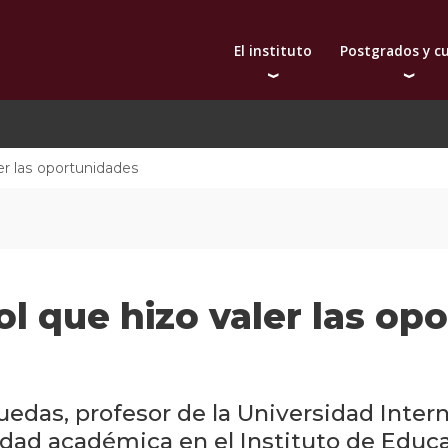
El instituto
Postgrados y c
Autoridades
Doctorado
Bec
Docentes
Maestrías
De
Qué nos distingue
Diplomas
er las oportunidades
Investigación
Actualización prof
Publicaciones
Toda la oferta aca
Internacionalización
Extensión
ol que hizo valer las op
uedas, profesor de la Universidad Intern
idad académica en el Instituto de Educ