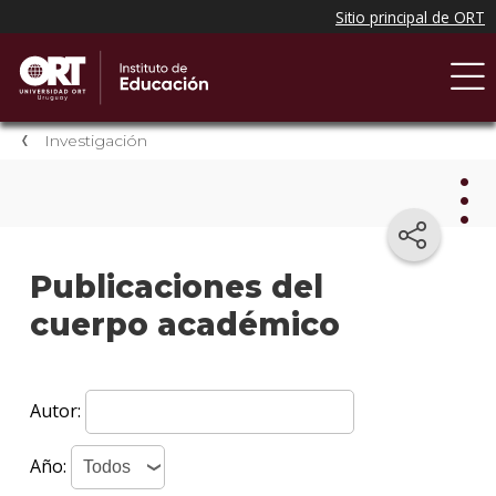
Investigación
Inve
Publicaciones del
cuerpo académico
Comit
de
Ética
Autor:
Inves
PhD
Año:
y