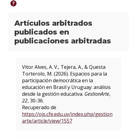
docto
?
Candi
docto
Artículos arbitrados
publicados en
Proye
publicaciones arbitradas
Activ
de
forma
Vitor Alves, A. V., Tejera, A., & Questa
Torterolo, M. (2026). Espacios para la
Publi
participación democrática en la
educación en Brasil y Uruguay: análisis
Fond
de
desde la gestión educativa.
GestionArte
,
Apoy
22
, 30-36.
a la
Recuperado de
Inves
https://ojs.cfe.edu.uy/index.php/gestion
arte/article/view/1557
Proye
finan