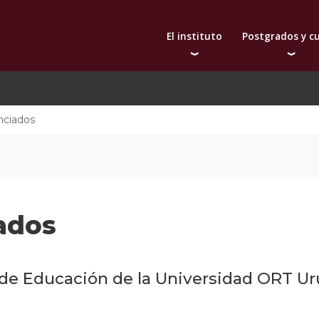
El instituto
Postgrados y c
Autoridades
Doctorado
Bec
Docentes
Maestrías
De
Qué nos distingue
Diplomas
nciados
Investigación
Actualización prof
Publicaciones
Toda la oferta aca
Internacionalización
Extensión
ados
o de Educación de la Universidad ORT Ur