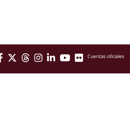
Fondo
de
Apoyo
a la
Investigación
Proyectos
financiados
Cuentas oficiales