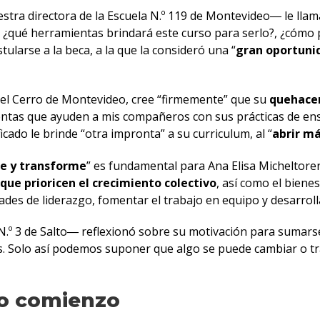
stra directora de la Escuela N.º 119 de Montevideo― le llam
¿qué herramientas brindará este curso para serlo?, ¿cómo po
stularse a la beca, a la que la consideró una “
gran oportunid
n el Cerro de Montevideo, cree “firmemente” que su
quehacer
tas que ayuden a mis compañeros con sus prácticas de ense
icado le brinde “otra impronta” a su curriculum, al “
abrir má
re y transforme
” es fundamental para Ana Elisa Micheltoren
que prioricen el crecimiento colectivo
, así como el bienes
idades de liderazgo, fomentar el trabajo en equipo y desarrol
o N.º 3 de Salto― reflexionó sobre su motivación para sumars
as. Solo así podemos suponer que algo se puede cambiar o 
vo comienzo