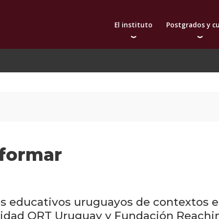
El instituto
Postgrados y c
Autoridades
Doctorado
Bec
Docentes
Maestrías
De
Qué nos distingue
Diplomas
Investigación
Actualización prof
Publicaciones
Toda la oferta aca
Internacionalización
Extensión
sformar
os educativos uruguayos de contextos en
sidad ORT Uruguay y Fundación Reaching