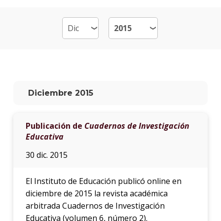
Plan
de
estud
Doce
Qué
hace
Diciembre 2015
los
gradu
Publicación de
Cuadernos de Investigación
Más
Educativa
infor
30 dic. 2015
Proce
de
El Instituto de Educación publicó online en
postu
diciembre de 2015 la revista académica
Solici
arbitrada Cuadernos de Investigación
más
Educativa (volumen 6, número 2).