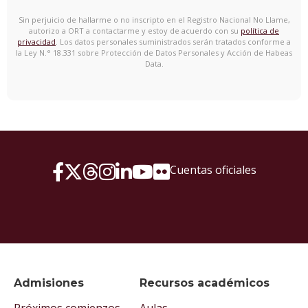
Sin perjuicio de hallarme o no inscripto en el Registro Nacional No Llame,
autorizo a ORT a contactarme y estoy de acuerdo con su
política de
privacidad
. Los datos personales suministrados serán tratados conforme a
la Ley N.° 18.331 sobre Protección de Datos Personales y Acción de Habeas
Data.
Cuentas oficiales
Admisiones
Recursos académicos