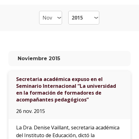
Plan
de
estud
Doce
Qué
hace
Noviembre 2015
los
gradu
Secretaria académica expuso en el
Más
Seminario Internacional “La universidad
infor
en la formación de formadores de
acompañantes pedagógicos”
Proce
de
26 nov. 2015
postu
La Dra. Denise Vaillant, secretaria académica
Solici
más
del Instituto de Educación, dictó la