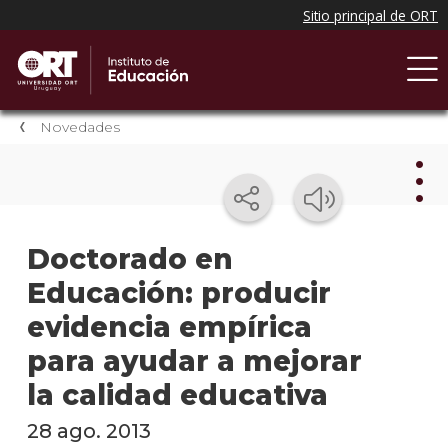
Novedades
Nov
Doctorado en
Educación: producir
Nove
del
evidencia empírica
instit
para ayudar a mejorar
Próxi
la calidad educativa
event
28 ago. 2013
Event