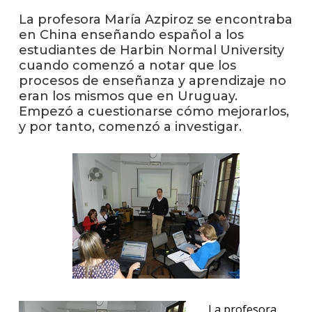
anter
La profesora María Azpiroz se encontraba
en China enseñando español a los
Testi
estudiantes de Harbin Normal University
cuando comenzó a notar que los
El
instit
procesos de enseñanza y aprendizaje no
en
eran los mismos que en Uruguay.
los
Empezó a cuestionarse cómo mejorarlos,
medio
y por tanto, comenzó a investigar.
Blog
de
educa
y
conoc
La profesora