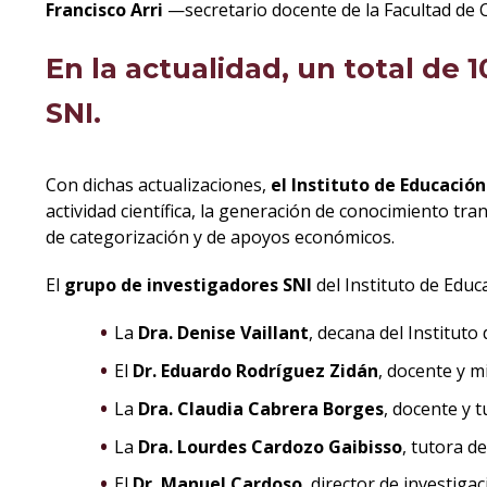
Francisco Arri
—secretario docente de la Facultad de 
En la actualidad, un total de 
SNI.
Con dichas actualizaciones,
el Instituto de Educació
actividad científica, la generación de conocimiento tr
de categorización y de apoyos económicos.
El
grupo de investigadores SNI
del Instituto de Educ
La
Dra. Denise Vaillant
, decana del Instituto
El
Dr. Eduardo Rodríguez Zidán
, docente y 
La
Dra. Claudia Cabrera Borges
, docente y 
La
Dra. Lourdes Cardozo Gaibisso
, tutora d
El
Dr. Manuel Cardoso
, director de investig