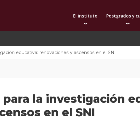
El instituto
Postgrados y c
Autoridades
Doctorado
Bec
Docentes
Maestrías
De
Qué nos distingue
Diplomas
igación educativa: renovaciones y ascensos en el SNI
Investigación
Actualización prof
Publicaciones
Toda la oferta aca
Internacionalización
Extensión
para la investigación e
censos en el SNI