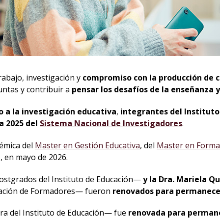
abajo, investigación y
compromiso con la producción de 
ntas y contribuir a
pensar los desafíos de la enseñanza y
 a la investigación educativa
,
integrantes del Institut
a 2025 del
Sistema Nacional de Investigadores
.
émica del
Master en Gestión Educativa
, del
Master en Forma
I
, en mayo de 2026.
stgrados del Instituto de Educación—
y la Dra. Mariela Q
rmación de Formadores— fueron
renovados para permanecer 
a del Instituto de Educación— fue
renovada para permanec