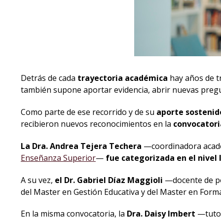
Detrás de cada
trayectoria académica
hay años de tr
también supone aportar evidencia, abrir nuevas pregu
Como parte de ese recorrido y de su
aporte sostenido
recibieron nuevos reconocimientos en la
convocatori
La
Dra. Andrea Tejera Techera
—coordinadora acad
Enseñanza Superior
—
fue
categorizada en el nivel 
A su vez,
el Dr. Gabriel Díaz Maggioli
—docente de po
del Master en Gestión Educativa y del Master en Fo
En la misma convocatoria, la
Dra. Daisy Imbert
—tutor