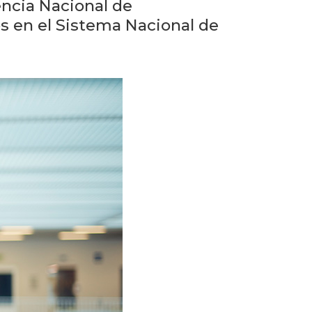
Próximos
encia Nacional de
eventos
os en el Sistema Nacional de
Eventos
anteriores
Testimonios
El
instituto
en
los
medios
Blog
de
educación
y