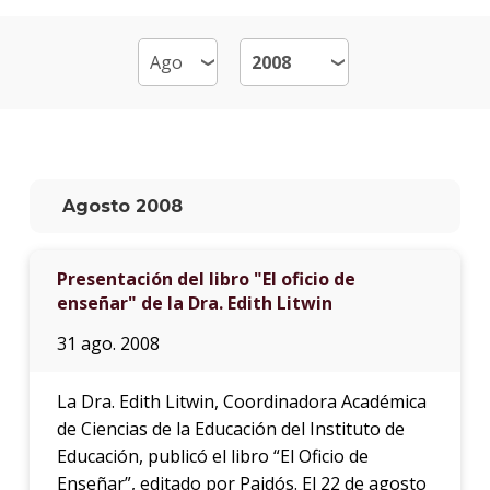
Plan
de
estud
Doce
Qué
hace
Agosto 2008
los
gradu
Presentación del libro "El oficio de
Más
enseñar" de la Dra. Edith Litwin
infor
31 ago. 2008
Proce
de
La Dra. Edith Litwin, Coordinadora Académica
postu
de Ciencias de la Educación del Instituto de
Solici
Educación, publicó el libro “El Oficio de
más
Enseñar”, editado por Paidós. El 22 de agosto