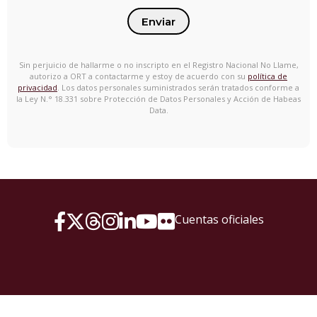
Enviar
Sin perjuicio de hallarme o no inscripto en el Registro Nacional No Llame,
autorizo a ORT a contactarme y estoy de acuerdo con su
política de
privacidad
. Los datos personales suministrados serán tratados conforme a
la Ley N.° 18.331 sobre Protección de Datos Personales y Acción de Habeas
Data.
Cuentas oficiales