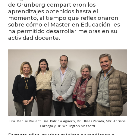
anter
de Grünberg compartieron los
aprendizajes obtenidos hasta el
Testi
momento, al tiempo que reflexionaron
sobre cómo el Master en Educación les
El
ha permitido desarrollar mejoras en su
instit
actividad docente.
en
los
medio
Blog
de
educa
y
conoc
Dra. Denise Vaillant, Dra. Patricia Agüero, Dr. Ulises Parada, Mtr. Adriana
Careaga y Dr. Wellington Mazzotti