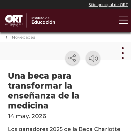
Novedades
Nov
Una beca para
transformar la
Nove
del
enseñanza de la
instit
medicina
Próxi
event
14 may. 2026
Event
Los ganadores 2025 de la Beca Charlotte