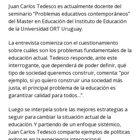
anter
Juan Carlos Tedesco es actualmente docente del
seminario “Problemas educativos contemporáneos”
Testi
del Master en Educación del Instituto de Educación
de la Universidad ORT Uruguay.
El
instit
en
La entrevista comienza con el cuestionamiento
los
sobre cuáles son los problemas fundamentales de la
medio
educación actual. Tedesco responde, ante este
interrogante, que dependerá de poder definir, qué
Blog
tipo de sociedad queremos construir, comenta: "por
de
educa
ejemplo, si yo quiero construir una sociedad más
y
justa, el principal problema de la educación es
conoc
garantizar calidad para todos…”.
Luego se interpela sobre las mejores estrategias a
seguir para cambiar la situación actual de la
educación. Y partiendo de un enfoque sistémico,
Juan Carlos Tedesco comparte ejemplos de políticas
exitosas en la experiencia internacional.