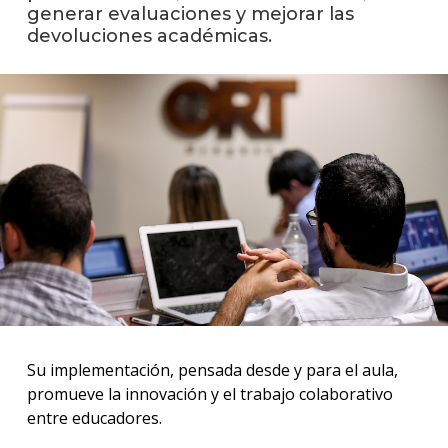
anter
generar evaluaciones y mejorar las
devoluciones académicas.
Testi
El
instit
en
los
medio
Blog
de
educa
y
conoc
Su implementación, pensada desde y para el aula,
promueve la innovación y el trabajo colaborativo
entre educadores.