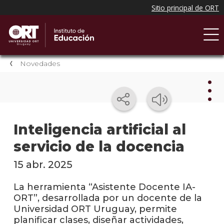
Novedades
Nov
Inteligencia artificial al
servicio de la docencia
Nove
del
instit
15 abr. 2025
Próxi
La herramienta “Asistente Docente IA-
event
ORT”, desarrollada por un docente de la
Universidad ORT Uruguay, permite
Event
planificar clases, diseñar actividades,