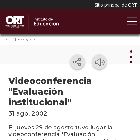
Novedades
Nov
Videoconferencia
"Evaluación
Nove
del
institucional"
instit
31 ago. 2002
Próxi
event
El jueves 29 de agosto tuvo lugar la
videoconferencia "Evaluación
Event