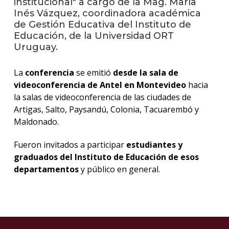
institucional" a cargo de la Mag. María
anter
Inés Vázquez, coordinadora académica
de Gestión Educativa del Instituto de
Testi
Educación, de la Universidad ORT
Uruguay.
El
instit
en
La
conferencia
se emitió
desde la sala de
los
videoconferencia de Antel en Montevideo
hacia
medio
la salas de videoconferencia de las ciudades de
Artigas, Salto, Paysandú, Colonia, Tacuarembó y
Blog
de
Maldonado.
educa
y
Fueron invitados a participar
estudiantes y
conoc
graduados del Instituto de Educación de esos
departamentos
y público en general.