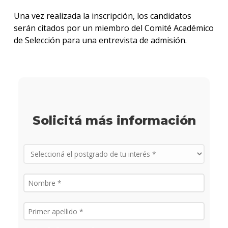
Doce
Una vez realizada la inscripción, los candidatos
serán citados por un miembro del Comité Académico
Más
de Selección para una entrevista de admisión.
infor
Proce
de
postu
Solici
más
Solicitá más información
infor