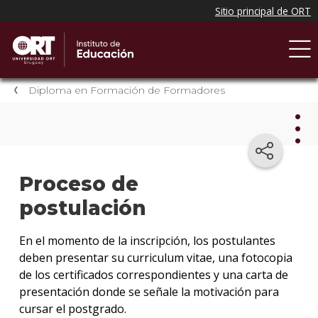
Diploma en Formación de Formadores
Dip
Proceso de
en
For
postulación
de
For
En el momento de la inscripción, los postulantes
deben presentar su curriculum vitae, una fotocopia
Plan
de los certificados correspondientes y una carta de
de
presentación donde se señale la motivación para
estud
cursar el postgrado.