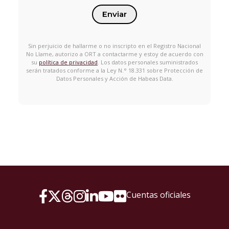
Enviar
Sin perjuicio de hallarme o no inscripto en el Registro Nacional
No Llame, autorizo a ORT a contactarme y estoy de acuerdo con
su
política de privacidad
. Los datos personales suministrados
serán tratados conforme a la Ley N.° 18.331 sobre Protección de
Datos Personales y Acción de Habeas Data.
Cuentas oficiales