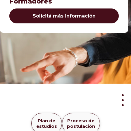
Formadores
Solicitá más información
Dip
Plan de
Proceso de
en
estudios
postulación
For