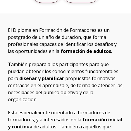
de
For
Plan
El Diploma en Formación de Formadores es un
de
postgrado de un año de duración, que forma
estud
profesionales capaces de identificar los desafíos y
las oportunidades en la
formación de adultos
.
Doce
También prepara a los participantes para que
Más
puedan obtener los conocimientos fundamentales
infor
para
diseñar y planificar
propuestas formativas
Proce
centradas en el aprendizaje, de forma de atender las
de
necesidades del público objetivo y de la
postu
organización.
Solici
Está especialmente orientado a formadores de
más
formadores, y a interesados en la
formación inicial
infor
y continua
de adultos. También a aquellos que