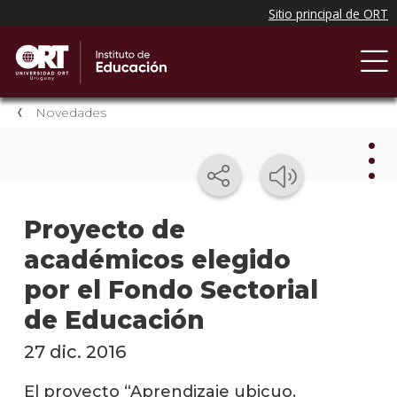
Novedades
Nov
Proyecto de
académicos elegido
Nove
del
por el Fondo Sectorial
instit
de Educación
Próxi
event
27 dic. 2016
Event
El proyecto “Aprendizaje ubicuo.