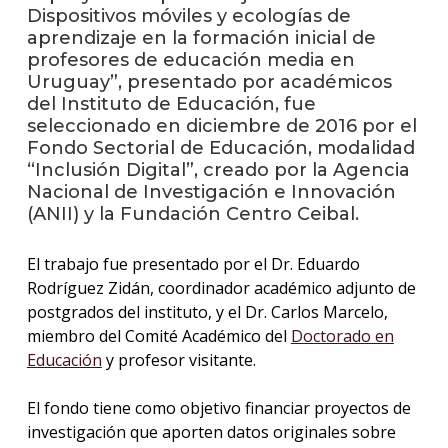
anter
Dispositivos móviles y ecologías de
aprendizaje en la formación inicial de
Testi
profesores de educación media en
Uruguay”, presentado por académicos
El
del Instituto de Educación, fue
instit
seleccionado en diciembre de 2016 por el
en
Fondo Sectorial de Educación, modalidad
los
“Inclusión Digital”, creado por la Agencia
medio
Nacional de Investigación e Innovación
(ANII) y la Fundación Centro Ceibal.
Blog
de
educa
El trabajo fue presentado por el Dr. Eduardo
y
Rodríguez Zidán, coordinador académico adjunto de
conoc
postgrados del instituto, y el Dr. Carlos Marcelo,
miembro del Comité Académico del
Doctorado en
Educación
y profesor visitante.
El fondo tiene como objetivo financiar proyectos de
investigación que aporten datos originales sobre