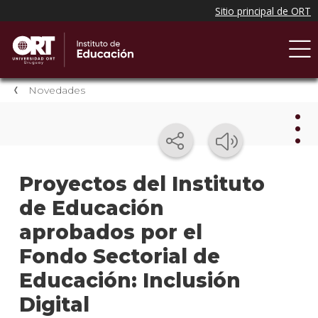
Novedades
Nov
Proyectos del Instituto
de Educación
Nove
del
aprobados por el
instit
Fondo Sectorial de
Próxi
Educación: Inclusión
event
Digital
Event