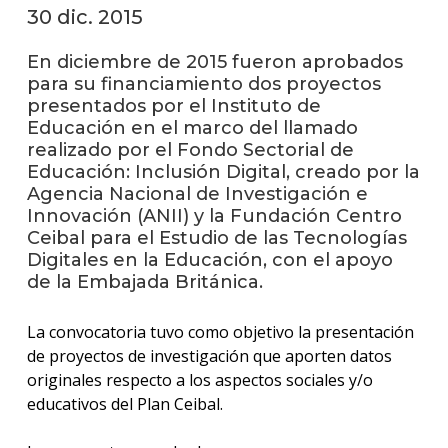
anter
30 dic. 2015
Testi
En diciembre de 2015 fueron aprobados
para su financiamiento dos proyectos
El
presentados por el Instituto de
instit
Educación en el marco del llamado
en
realizado por el Fondo Sectorial de
los
medio
Educación: Inclusión Digital, creado por la
Agencia Nacional de Investigación e
Blog
Innovación (ANII) y la Fundación Centro
de
Ceibal para el Estudio de las Tecnologías
educa
Digitales en la Educación, con el apoyo
y
de la Embajada Británica.
conoc
La convocatoria tuvo como objetivo la presentación
de proyectos de investigación que aporten datos
originales respecto a los aspectos sociales y/o
educativos del Plan Ceibal.