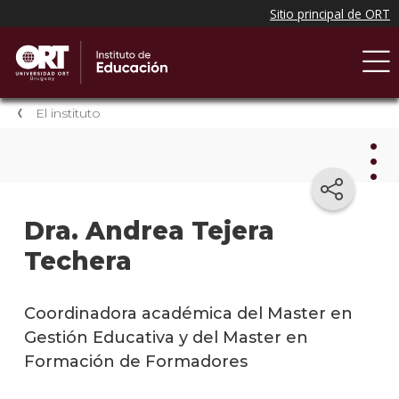
El instituto
El
Dra. Andrea Tejera
insti
Techera
Cuer
doce
Coordinadora académica del Master en
Qué
Gestión Educativa y del Master en
nos
Formación de Formadores
disti