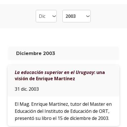
Plan
de
estud
Doce
Qué
hace
Diciembre 2003
los
gradu
La educación superior en el Uruguay
: una
Más
visión de Enrique Martínez
infor
31 dic. 2003
Proce
de
El Mag. Enrique Martínez, tutor del Master en
postu
Educación del Instituto de Educación de ORT,
Solici
presentó su libro el 15 de diciembre de 2003.
más